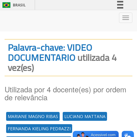
BRASIL
Simplifique!
Nave
Comunica BR
Participe
Acesso à informação
Palavra-chave: VIDEO
Legislação
DOCUMENTARIO
utilizada 4
Canais
vez(es)
Utilizada por 4 docente(es) por ordem
de relevância
MARIANE MAGNO RIBAS
LUCIANO MATTANA
FERNANDA KIELING PEDRAZZI