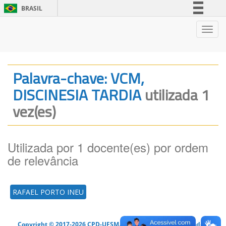
BRASIL
Simplifique!
Nave
Comunica BR
Participe
Acesso à informação
Palavra-chave: VCM,
Legislação
DISCINESIA TARDIA
utilizada 1
Canais
vez(es)
Utilizada por 1 docente(es) por ordem
de relevância
RAFAEL PORTO INEU
Copyright © 2017-2026 CPD-UFSM. Todos os direitos reservados.