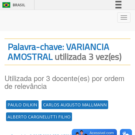
BRASIL
Simplifique!
Nave
Comunica BR
Participe
Acesso à informação
Palavra-chave: VARIANCIA
Legislação
AMOSTRAL
utilizada 3 vez(es)
Canais
Utilizada por 3 docente(es) por ordem
de relevância
PAULO DILKIN
CARLOS AUGUSTO MALLMANN
ALBERTO CARGNELUTTI FILHO