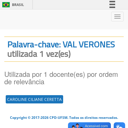
BRASIL
Simplifique!
Nave
Comunica BR
Participe
Acesso à informação
Palavra-chave: VAL VERONES
Legislação
utilizada 1 vez(es)
Canais
Utilizada por 1 docente(es) por ordem
de relevância
CAROLINE CILIANE CERETTA
Copyright © 2017-2026 CPD-UFSM. Todos os direitos reservados.