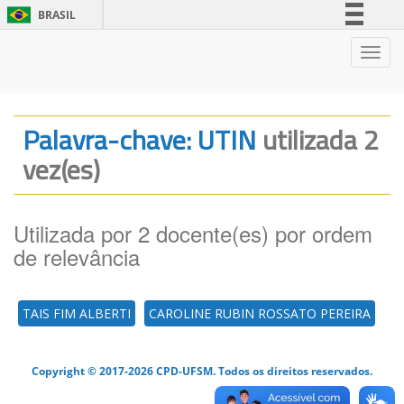
BRASIL
Simplifique!
Nave
Comunica BR
Participe
Acesso à informação
Palavra-chave: UTIN
utilizada 2
Legislação
vez(es)
Canais
Utilizada por 2 docente(es) por ordem
de relevância
TAIS FIM ALBERTI
CAROLINE RUBIN ROSSATO PEREIRA
Copyright © 2017-2026 CPD-UFSM. Todos os direitos reservados.