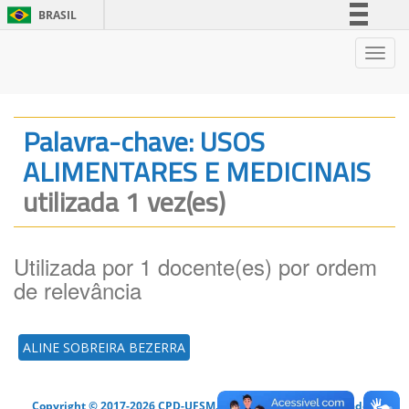
BRASIL
Simplifique!
Nave
Comunica BR
Participe
Acesso à informação
Palavra-chave: USOS
Legislação
ALIMENTARES E MEDICINAIS
Canais
utilizada 1 vez(es)
Utilizada por 1 docente(es) por ordem
de relevância
ALINE SOBREIRA BEZERRA
Copyright © 2017-2026 CPD-UFSM. Todos os direitos reservados.