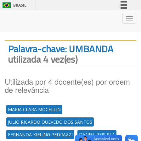
BRASIL
Simplifique!
Nave
Comunica BR
Participe
Acesso à informação
Palavra-chave: UMBANDA
Legislação
utilizada 4 vez(es)
Canais
Utilizada por 4 docente(es) por ordem
de relevância
MARIA CLARA MOCELLIN
JULIO RICARDO QUEVEDO DOS SANTOS
FERNANDA KIELING PEDRAZZI
DANIEL REIS PLA