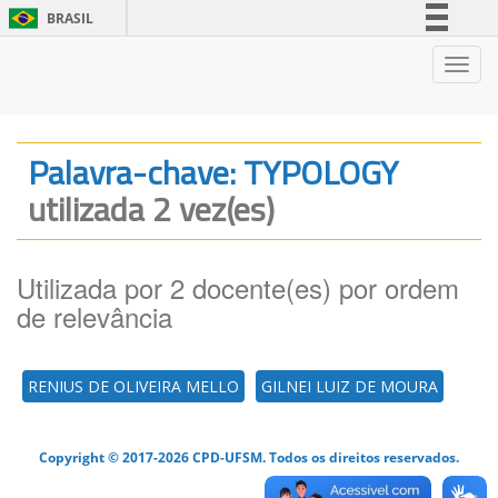
BRASIL
Simplifique!
Nave
Comunica BR
Participe
Acesso à informação
Palavra-chave: TYPOLOGY
Legislação
utilizada 2 vez(es)
Canais
Utilizada por 2 docente(es) por ordem
de relevância
RENIUS DE OLIVEIRA MELLO
GILNEI LUIZ DE MOURA
Copyright © 2017-2026 CPD-UFSM. Todos os direitos reservados.