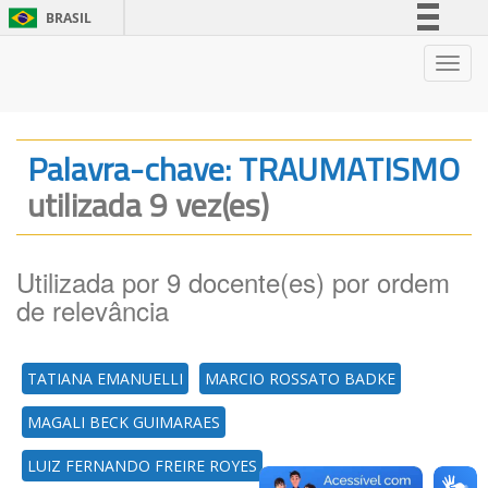
BRASIL
Simplifique!
Nave
Comunica BR
Participe
Acesso à informação
Palavra-chave: TRAUMATISMO
Legislação
utilizada 9 vez(es)
Canais
Utilizada por 9 docente(es) por ordem
de relevância
TATIANA EMANUELLI
MARCIO ROSSATO BADKE
MAGALI BECK GUIMARAES
LUIZ FERNANDO FREIRE ROYES