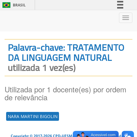
BRASIL
Simplifique!
Nave
Comunica BR
Participe
Acesso à informação
Palavra-chave: TRATAMENTO
Legislação
DA LINGUAGEM NATURAL
Canais
utilizada 1 vez(es)
Utilizada por 1 docente(es) por ordem
de relevância
NARA MARTINI BIGOLIN
Copyright © 2017-2026 CPD-UFSM. Todos os direitos reservados.