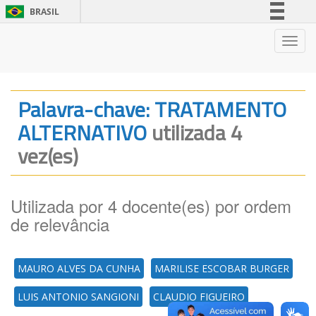
BRASIL
Simplifique!
Nave
Comunica BR
Participe
Acesso à informação
Palavra-chave: TRATAMENTO
Legislação
ALTERNATIVO
utilizada 4
Canais
vez(es)
Utilizada por 4 docente(es) por ordem
de relevância
MAURO ALVES DA CUNHA
MARILISE ESCOBAR BURGER
LUIS ANTONIO SANGIONI
CLAUDIO FIGUEIRO