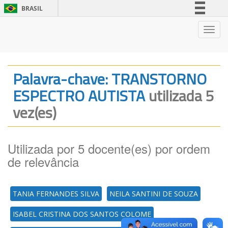
BRASIL
Simplifique!
Nave
Comunica BR
Participe
Acesso à informação
Palavra-chave: TRANSTORNO
Legislação
ESPECTRO AUTISTA
utilizada 5
Canais
vez(es)
Utilizada por 5 docente(es) por ordem
de relevância
TANIA FERNANDES SILVA
NEILA SANTINI DE SOUZA
ISABEL CRISTINA DOS SANTOS COLOME