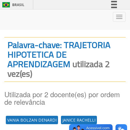
BRASIL
Simplifique!
Nave
Comunica BR
Participe
Acesso à informação
Palavra-chave: TRAJETORIA
Legislação
HIPOTETICA DE
Canais
APRENDIZAGEM
utilizada 2
vez(es)
Utilizada por 2 docente(es) por ordem
de relevância
VANIA BOLZAN DENARDI
JANICE RACHELLI