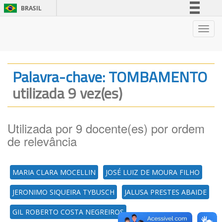
BRASIL
Simplifique!
Nave
Comunica BR
Participe
Acesso à informação
Palavra-chave: TOMBAMENTO
Legislação
utilizada 9 vez(es)
Canais
Utilizada por 9 docente(es) por ordem
de relevância
MARIA CLARA MOCELLIN
JOSÉ LUIZ DE MOURA FILHO
JERONIMO SIQUEIRA TYBUSCH
JALUSA PRESTES ABAIDE
GIL ROBERTO COSTA NEGREIROS