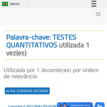
BRASIL
Simplifique!
Nave
Comunica BR
Participe
Acesso à informação
Palavra-chave: TESTES
Legislação
QUANTITATIVOS
utilizada 1
Canais
vez(es)
Utilizada por 1 docente(es) por ordem
de relevância
ALINE SOBREIRA BEZERRA
Copyright © 2017-2026 CPD-UFSM. Todos os direitos reservados.