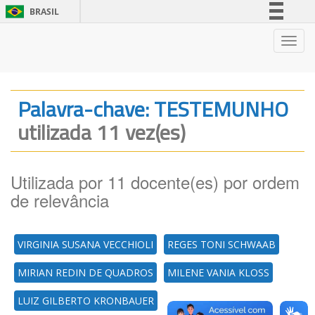
BRASIL
Simplifique!
Nave
Comunica BR
Participe
Acesso à informação
Palavra-chave: TESTEMUNHO
Legislação
utilizada 11 vez(es)
Canais
Utilizada por 11 docente(es) por ordem
de relevância
VIRGINIA SUSANA VECCHIOLI
REGES TONI SCHWAAB
MIRIAN REDIN DE QUADROS
MILENE VANIA KLOSS
LUIZ GILBERTO KRONBAUER