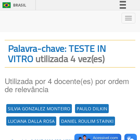
BRASIL
Simplifique!
Nave
Comunica BR
Participe
Acesso à informação
Palavra-chave: TESTE IN
Legislação
VITRO
utilizada 4 vez(es)
Canais
Utilizada por 4 docente(es) por ordem
de relevância
SILVIA GONZALEZ MONTEIRO
PAULO DILKIN
LUCIANA DALLA ROSA
DANIEL ROULIM STAINKI