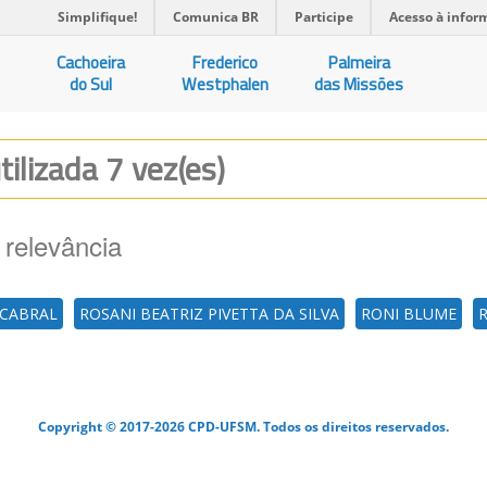
Simplifique!
Comunica BR
Participe
Acesso à infor
Cachoeira
Frederico
Palmeira
do Sul
Westphalen
das Missões
tilizada 7 vez(es)
 relevância
 CABRAL
ROSANI BEATRIZ PIVETTA DA SILVA
RONI BLUME
Copyright © 2017-2026 CPD-UFSM. Todos os direitos reservados.