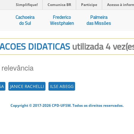
Simplifique!
Comunica BR
Participe
Acesso à infor
Cachoeira
Frederico
Palmeira
do Sul
Westphalen
das Missões
TUACOES DIDATICAS
utilizada 4 vez(e
 relevância
SA
JANICE RACHELLI
ILSE ABEGG
Copyright © 2017-2026 CPD-UFSM. Todos os direitos reservados.