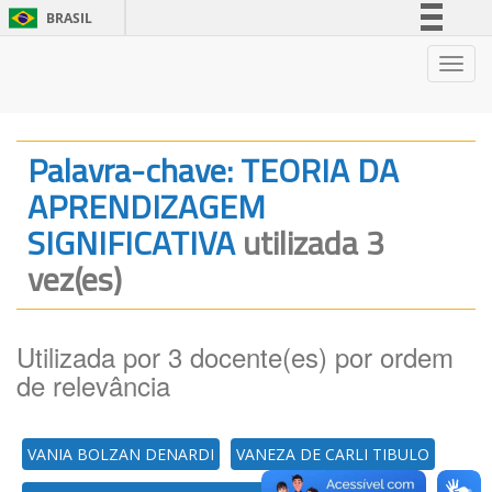
BRASIL
Simplifique!
Nave
Comunica BR
Participe
Acesso à informação
Palavra-chave: TEORIA DA
Legislação
APRENDIZAGEM
Canais
SIGNIFICATIVA
utilizada 3
vez(es)
Utilizada por 3 docente(es) por ordem
de relevância
VANIA BOLZAN DENARDI
VANEZA DE CARLI TIBULO