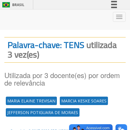
BRASIL
Simplifique!
Nave
Comunica BR
Participe
Acesso à informação
Palavra-chave: TENS
utilizada
Legislação
3 vez(es)
Canais
Utilizada por 3 docente(es) por ordem
de relevância
MARIA ELAINE TREVISAN
MARCIA KESKE SOARES
JEFFERSON POTIGUARA DE MORAES