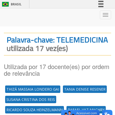
BRASIL
Simplifique!
Nave
Comunica BR
Participe
Acesso à informação
Palavra-chave: TELEMEDICINA
Legislação
utilizada 17 vez(es)
Canais
Utilizada por 17 docente(es) por ordem
de relevância
THIZÁ MASSAIA LONDERO GAI
TANIA DENISE RESENER
SUSANA CRISTINA DOS REIS
RICARDO SOUZA HEINZELMANN
RAFAEL VAZ MACHRY