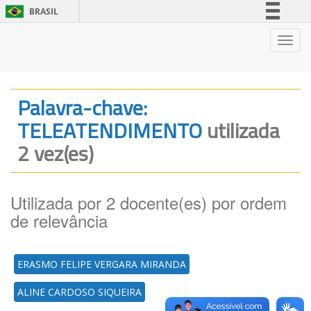
BRASIL
Simplifique!
Nave
Comunica BR
Participe
Acesso à informação
Palavra-chave:
Legislação
TELEATENDIMENTO
utilizada
Canais
2 vez(es)
Utilizada por 2 docente(es) por ordem
de relevância
ERASMO FELIPE VERGARA MIRANDA
ALINE CARDOSO SIQUEIRA