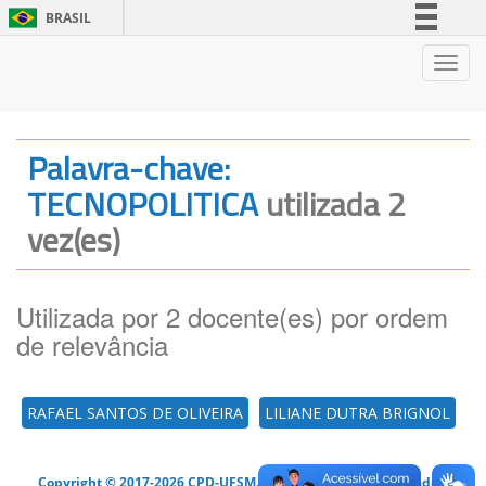
BRASIL
Simplifique!
Nave
Comunica BR
Participe
Acesso à informação
Palavra-chave:
Legislação
TECNOPOLITICA
utilizada 2
Canais
vez(es)
Utilizada por 2 docente(es) por ordem
de relevância
RAFAEL SANTOS DE OLIVEIRA
LILIANE DUTRA BRIGNOL
Copyright © 2017-2026 CPD-UFSM. Todos os direitos reservados.