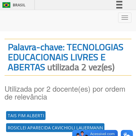
BRASIL
Simplifique!
Nave
Comunica BR
Participe
Acesso à informação
Palavra-chave: TECNOLOGIAS
Legislação
EDUCACIONAIS LIVRES E
Canais
ABERTAS
utilizada 2 vez(es)
Utilizada por 2 docente(es) por ordem
de relevância
TAIS FIM ALBERTI
ROSICLEI APARECIDA CAVICHIOLI LAUERMANN