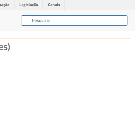
mação
Legislação
Canais
es)