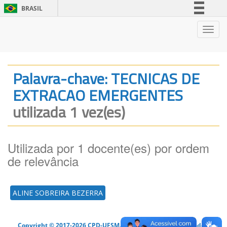
BRASIL
Simplifique!
Nave
Comunica BR
Participe
Acesso à informação
Palavra-chave: TECNICAS DE
Legislação
EXTRACAO EMERGENTES
Canais
utilizada 1 vez(es)
Utilizada por 1 docente(es) por ordem
de relevância
ALINE SOBREIRA BEZERRA
Copyright © 2017-2026 CPD-UFSM. Todos os direitos reservados.