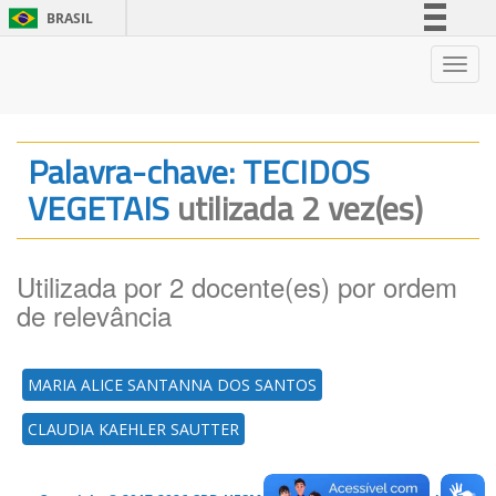
BRASIL
Simplifique!
Nave
Comunica BR
Participe
Acesso à informação
Palavra-chave: TECIDOS
Legislação
VEGETAIS
utilizada 2 vez(es)
Canais
Utilizada por 2 docente(es) por ordem
de relevância
MARIA ALICE SANTANNA DOS SANTOS
CLAUDIA KAEHLER SAUTTER