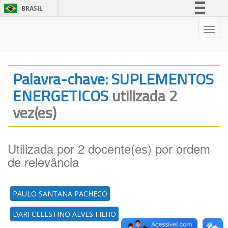
BRASIL
Simplifique!
Nave
Comunica BR
Participe
Acesso à informação
Palavra-chave: SUPLEMENTOS
Legislação
ENERGETICOS
utilizada 2
Canais
vez(es)
Utilizada por 2 docente(es) por ordem
de relevância
PAULO SANTANA PACHECO
DARI CELESTINO ALVES FILHO