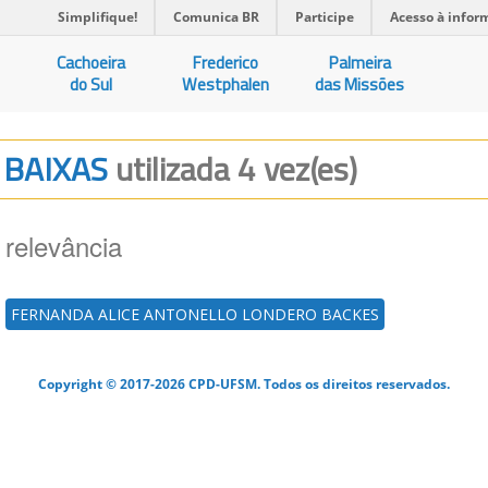
Simplifique!
Comunica BR
Participe
Acesso à infor
Cachoeira
Frederico
Palmeira
do Sul
Westphalen
das Missões
S BAIXAS
utilizada 4 vez(es)
 relevância
FERNANDA ALICE ANTONELLO LONDERO BACKES
Copyright © 2017-2026 CPD-UFSM. Todos os direitos reservados.