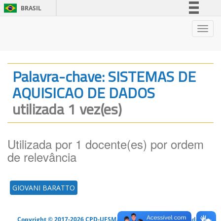
BRASIL
Simplifique!
Nave
Comunica BR
Participe
Acesso à informação
Palavra-chave: SISTEMAS DE
Legislação
AQUISICAO DE DADOS
Canais
utilizada 1 vez(es)
Utilizada por 1 docente(es) por ordem
de relevância
GIOVANI BARATTO
Copyright © 2017-2026 CPD-UFSM. Todos os direitos reservados.