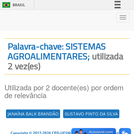
BRASIL
Simplifique!
Nave
Comunica BR
Participe
Acesso à informação
Palavra-chave: SISTEMAS
Legislação
AGROALIMENTARES;
utilizada
Canais
2 vez(es)
Utilizada por 2 docente(es) por ordem
de relevância
JANAÍNA BALK BRANDÃO
GUSTAVO PINTO DA SILVA
Copyright © 2017-2026 CPD-UFSM. Todos os direitos reservados.