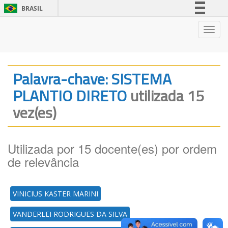
BRASIL
Simplifique!
Nave
Comunica BR
Participe
Acesso à informação
Palavra-chave: SISTEMA
Legislação
PLANTIO DIRETO
utilizada 15
Canais
vez(es)
Utilizada por 15 docente(es) por ordem
de relevância
VINICIUS KASTER MARINI
VANDERLEI RODRIGUES DA SILVA