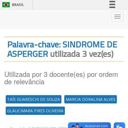
BRASIL
Simplifique!
Nave
Comunica BR
Participe
Acesso à informação
Palavra-chave: SINDROME DE
Legislação
ASPERGER
utilizada 3 vez(es)
Canais
Utilizada por 3 docente(es) por ordem
de relevância
TAÍS GUARESCHI DE SOUZA
MARCIA DORALINA ALVES
GLAUCIMARA PIRES OLIVEIRA