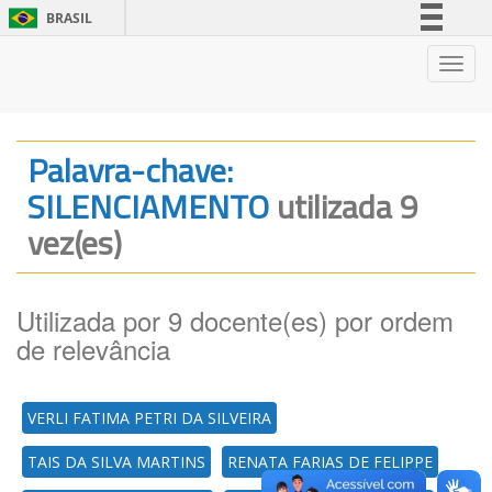
BRASIL
Simplifique!
Nave
Comunica BR
Participe
Acesso à informação
Palavra-chave:
Legislação
SILENCIAMENTO
utilizada 9
Canais
vez(es)
Utilizada por 9 docente(es) por ordem
de relevância
VERLI FATIMA PETRI DA SILVEIRA
TAIS DA SILVA MARTINS
RENATA FARIAS DE FELIPPE