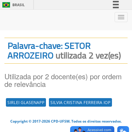
BRASIL
Simplifique!
Nave
Comunica BR
Participe
Acesso à informação
Palavra-chave: SETOR
Legislação
ARROZEIRO
utilizada 2 vez(es)
Canais
Utilizada por 2 docente(es) por ordem
de relevância
SIRLEI GLASENAPP
SILVIA CRISTINA FERREIRA IOP
Copyright © 2017-2026 CPD-UFSM. Todos os direitos reservados.