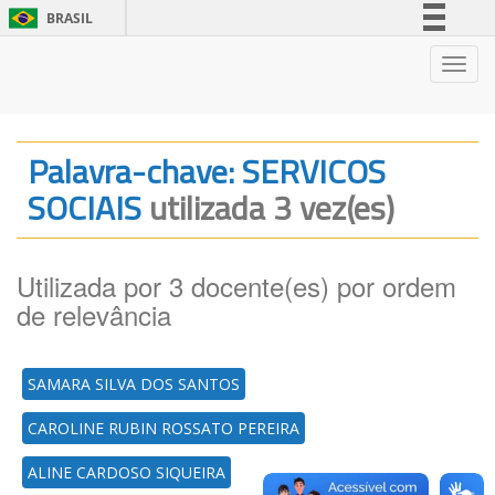
BRASIL
Simplifique!
Nave
Comunica BR
Participe
Acesso à informação
Palavra-chave: SERVICOS
Legislação
SOCIAIS
utilizada 3 vez(es)
Canais
Utilizada por 3 docente(es) por ordem
de relevância
SAMARA SILVA DOS SANTOS
CAROLINE RUBIN ROSSATO PEREIRA
ALINE CARDOSO SIQUEIRA