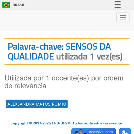
BRASIL
Simplifique!
Nave
Comunica BR
Participe
Acesso à informação
Palavra-chave: SENSOS DA
Legislação
QUALIDADE
utilizada 1 vez(es)
Canais
Utilizada por 1 docente(es) por ordem
de relevância
ALEXSANDRA MATOS ROMIO
Copyright © 2017-2026 CPD-UFSM. Todos os direitos reservados.