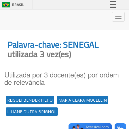
BRASIL
Simplifique!
Nave
Comunica BR
Participe
Acesso à informação
Palavra-chave: SENEGAL
Legislação
utilizada 3 vez(es)
Canais
Utilizada por 3 docente(es) por ordem
de relevância
REISOLI BENDER FILHO
MARIA CLARA MOCELLIN
LILIANE DUTRA BRIGNOL