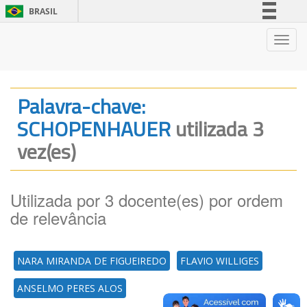
BRASIL
Simplifique!
Nave
Comunica BR
Participe
Acesso à informação
Palavra-chave:
Legislação
SCHOPENHAUER
utilizada 3
Canais
vez(es)
Utilizada por 3 docente(es) por ordem
de relevância
NARA MIRANDA DE FIGUEIREDO
FLAVIO WILLIGES
ANSELMO PERES ALOS