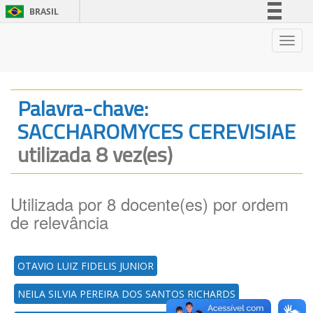
BRASIL
Simplifique!
Nave
Comunica BR
Participe
Acesso à informação
Palavra-chave:
Legislação
SACCHAROMYCES CEREVISIAE
Canais
utilizada 8 vez(es)
Utilizada por 8 docente(es) por ordem
de relevância
OTAVIO LUIZ FIDELIS JUNIOR
NEILA SILVIA PEREIRA DOS SANTOS RICHARDS