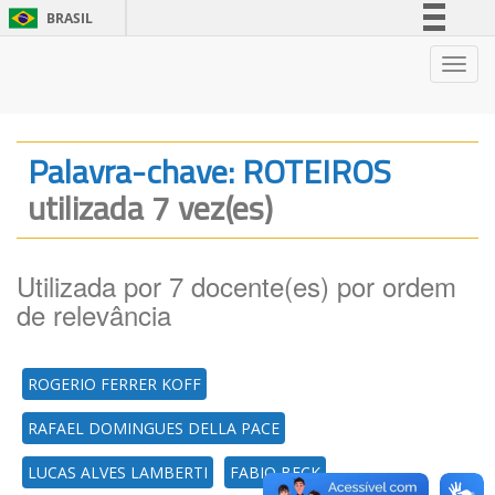
BRASIL
Simplifique!
Nave
Comunica BR
Participe
Acesso à informação
Palavra-chave: ROTEIROS
Legislação
utilizada 7 vez(es)
Canais
Utilizada por 7 docente(es) por ordem
de relevância
ROGERIO FERRER KOFF
RAFAEL DOMINGUES DELLA PACE
LUCAS ALVES LAMBERTI
FABIO BECK