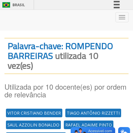
BRASIL
Simplifique!
Nave
Comunica BR
Participe
Acesso à informação
Palavra-chave: ROMPENDO
Legislação
BARREIRAS
utilizada 10
Canais
vez(es)
Utilizada por 10 docente(es) por ordem
de relevância
VITOR CRISTIANO BENDER
TIAGO ANTÔNIO RIZZETTI
SAUL AZZOLIN BONALDO
RAFAEL ADAIME PINTO