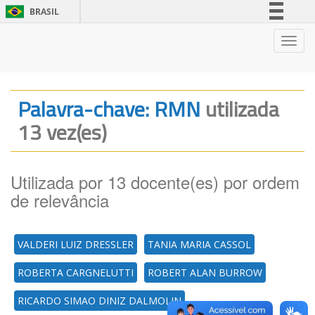
BRASIL
Simplifique!
Nave
Comunica BR
Participe
Acesso à informação
Palavra-chave: RMN
utilizada
Legislação
13 vez(es)
Canais
Utilizada por 13 docente(es) por ordem
de relevância
VALDERI LUIZ DRESSLER
TANIA MARIA CASSOL
ROBERTA CARGNELUTTI
ROBERT ALAN BURROW
RICARDO SIMAO DINIZ DALMOLIN