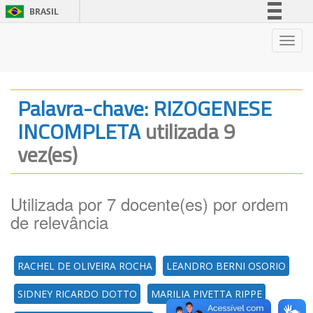
BRASIL
Simplifique!
Nave
Comunica BR
Participe
Acesso à informação
Palavra-chave: RIZOGENESE
Legislação
INCOMPLETA
utilizada 9
Canais
vez(es)
Utilizada por 7 docente(es) por ordem
de relevância
RACHEL DE OLIVEIRA ROCHA
LEANDRO BERNI OSORIO
SIDNEY RICARDO DOTTO
MARILIA PIVETTA RIPPE