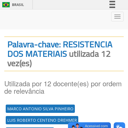
BRASIL
Simplifique!
Nave
Comunica BR
Participe
Acesso à informação
Palavra-chave: RESISTENCIA
Legislação
DOS MATERIAIS
utilizada 12
Canais
vez(es)
Utilizada por 12 docente(es) por ordem
de relevância
MARCO ANTONIO SILVA PINHEIRO
LUIS ROBERTO CENTENO DREHMER