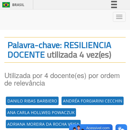
BRASIL
Simplifique!
Nave
Comunica BR
Participe
Acesso à informação
Palavra-chave: RESILIENCIA
Legislação
DOCENTE
utilizada 4 vez(es)
Canais
Utilizada por 4 docente(es) por ordem
de relevância
DANILO RIBAS BARBIERO
ANDRÉA FORGIARINI CECCHIN
ANA CARLA HOLLWEG POWACZUK
ADRIANA MOREIRA DA ROCHA VEIGA