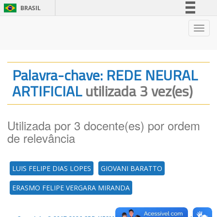
BRASIL
Simplifique!
Nave
Comunica BR
Participe
Acesso à informação
Palavra-chave: REDE NEURAL
Legislação
ARTIFICIAL
utilizada 3 vez(es)
Canais
Utilizada por 3 docente(es) por ordem
de relevância
LUIS FELIPE DIAS LOPES
GIOVANI BARATTO
ERASMO FELIPE VERGARA MIRANDA