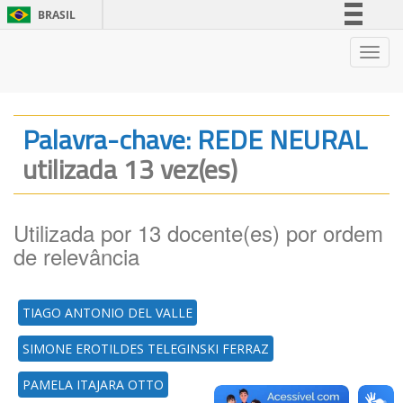
BRASIL
Simplifique!
Nave
Comunica BR
Participe
Acesso à informação
Palavra-chave: REDE NEURAL
Legislação
utilizada 13 vez(es)
Canais
Utilizada por 13 docente(es) por ordem
de relevância
TIAGO ANTONIO DEL VALLE
SIMONE EROTILDES TELEGINSKI FERRAZ
PAMELA ITAJARA OTTO