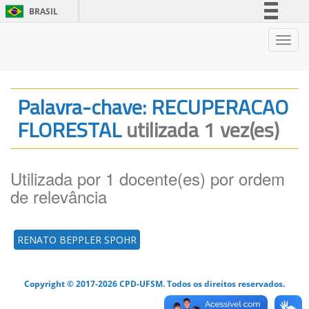
BRASIL
Simplifique!
Nave
Comunica BR
Participe
Acesso à informação
Palavra-chave: RECUPERACAO
Legislação
FLORESTAL
utilizada 1 vez(es)
Canais
Utilizada por 1 docente(es) por ordem
de relevância
RENATO BEPPLER SPOHR
Copyright © 2017-2026 CPD-UFSM. Todos os direitos reservados.